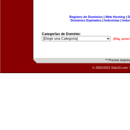
Registro de Dominios
|
Web Hosting
|
D
Dominios Expirados
|
Industrias
|
Indu
Categorías de Dominio:
[Pág. princi
** Precios expre
© 2002/2022 Solo10.com