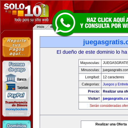
juegasgratis
El dueño de este dominio lo ha
Mayusculas:
JUEGASGRATI
Minusculas:
juegasgratis.co
Longitud:
12 caracteres
Categorias:
Juegos y Entret
Precio:
Realizar una of
Visitar!
juegasgratis.c
Serán consideradas ofer
Realizar una Oferta