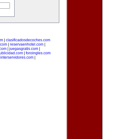
om
|
clasificadosdecoches.com
.com
|
reservaenhotel.com
|
.com
|
juegasgratis.com
|
ublicidad.com
|
foroingles.com
|
interservidores.com
|