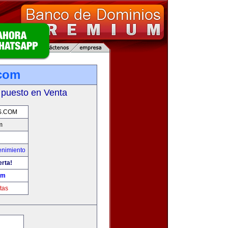
.com
 puesto en Venta
S.COM
m
enimiento
erta!
om
tas