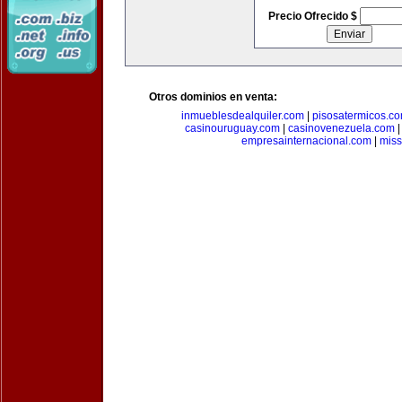
Precio Ofrecido $
Otros dominios en venta:
inmueblesdealquiler.com
|
pisosatermicos.c
casinouruguay.com
|
casinovenezuela.com
empresainternacional.com
|
miss