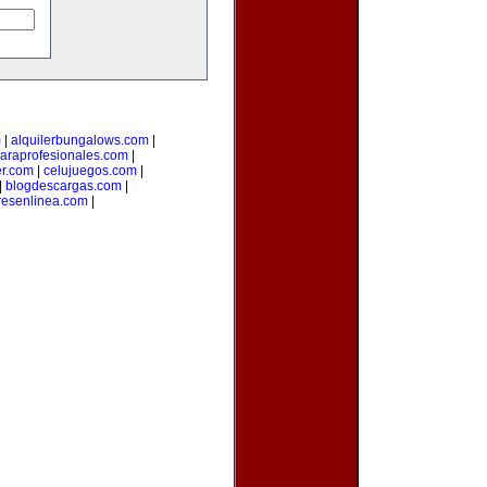
m
|
alquilerbungalows.com
|
araprofesionales.com
|
er.com
|
celujuegos.com
|
|
blogdescargas.com
|
esenlinea.com
|