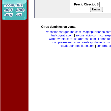
Precio Ofrecido $
Otros dominios en venta:
vacacionesargentina.com
|
viajespuertorico.co
traficogratis.com
|
soloservicio.com
|
cursosp
webenventa.com
|
salaprensa.com
|
lineamuj
comprasnaweb.com
|
ventasporlaweb.com
catalogoinmobiliario.com
|
comprador