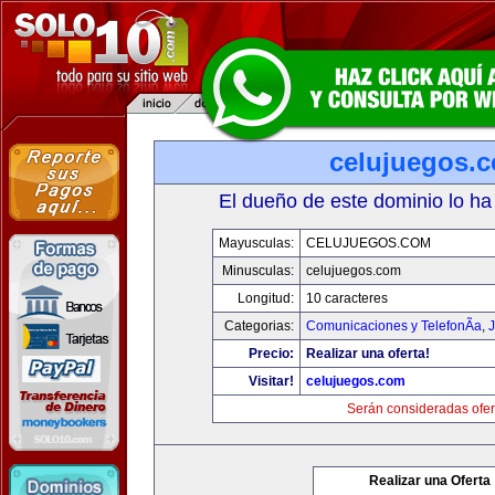
celujuegos.
El dueño de este dominio lo ha
Mayusculas:
CELUJUEGOS.COM
Minusculas:
celujuegos.com
Longitud:
10 caracteres
Categorias:
Comunicaciones y TelefonÃ­a
,
J
Precio:
Realizar una oferta!
Visitar!
celujuegos.com
Serán consideradas ofer
Realizar una Oferta