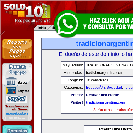
tradicionargent
El dueño de este dominio lo ha
Mayusculas:
TRADICIONARGENTINA.C
Minusculas:
tradicionargentina.com
Longitud:
18 caracteres
Categorias:
EducaciÃ³n
,
Sociedad
,
Telev
Precio:
Realizar una oferta!
Visitar!
tradicionargentina.com
Serán consideradas ofer
Realizar una Oferta