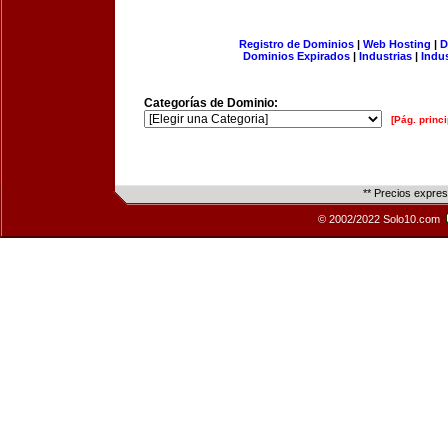
Registro de Dominios
|
Web Hosting
|
D
Dominios Expirados
|
Industrias
|
Indu
Categorías de Dominio:
[Pág. princi
** Precios expre
© 2002/2022 Solo10.com