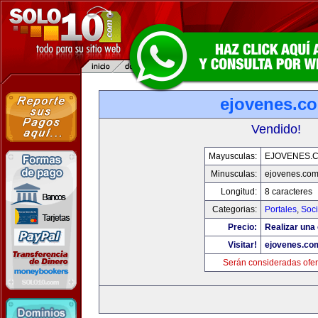
ejovenes.c
Vendido!
Mayusculas:
EJOVENES.
Minusculas:
ejovenes.co
Longitud:
8 caracteres
Categorias:
Portales
,
Soc
Precio:
Realizar una 
Visitar!
ejovenes.co
Serán consideradas ofer