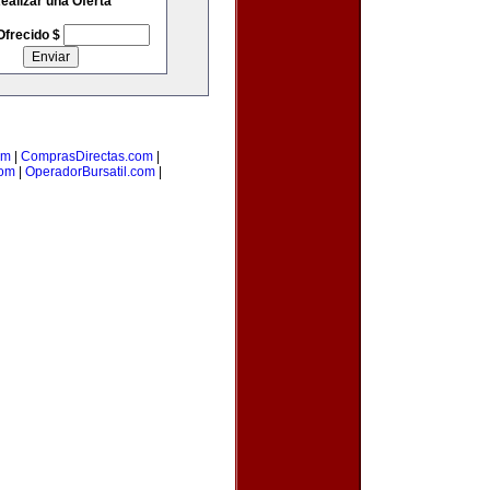
ealizar una Oferta
Ofrecido $
om
|
ComprasDirectas.com
|
com
|
OperadorBursatil.com
|