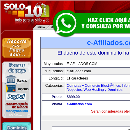
e-Afiliados.
El dueño de este dominio lo ha
Mayusculas:
E-AFILIADOS.COM
Minusculas:
e-afiliados.com
Longitud:
11 caracteres
Categorias:
Compras y Comercio ElectrÃ³nico
,
Info
Negocios
,
Web Hosting y Dominios
Precio:
$899.00
Visitar!
e-afiliados.com
Serán consideradas ofer