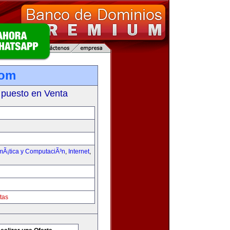
com
 puesto en Venta
rmÃ¡tica y ComputaciÃ³n
,
Internet
,
tas