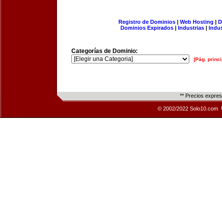
Registro de Dominios
|
Web Hosting
|
D
Dominios Expirados
|
Industrias
|
Indu
Categorías de Dominio:
[Pág. princi
** Precios expre
© 2002/2022 Solo10.com