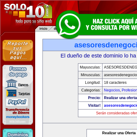
asesoresdenegoc
El dueño de este dominio lo ha
Mayusculas:
ASESORESDENEG
Minusculas:
asesoresdenegocio
Longitud:
18 caracteres
Categorias:
Negocios
,
Profesio
Precio:
Realizar una oferta
Visitar!
asesoresdenegoci
Serán consideradas ofer
Realizar una Oferta